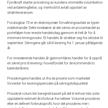
Fjordkraft starter prissikring av kundens innmeldte volumbehov
ved avtaleinngåelse, og i henhold til avtalt oppstart av
strømleveransen.
Forutsigbar 70 er en diskresjonær forvaltningsavtale av typen
indekshandel. Dette innebærer at det sikres en prosentandel av
porteføljen hver eneste handelsdag gjennom et helt år for å
minimere timingsrisiko. Et handels år strekker seg fra oktober til
september. Sikringene går så til levering fra 1. januar påfølgende
år.
For inneværende handels år gjennomføres handler for å oppnå
en sikret pris til levering i hovedfondet for de kommende to
kalenderårene.
Prissikringene handles ut ifra de prisene som markedet
forventer for leveringsperioden på sikringstidspunktet.
Prissikret volum blir beregnet basert på det til enhver tids siste
oppdaterte estimert årsforbruk fra netteier. Volumet prissikres
etter en definert forbruksprofil, hvor det prissikres mer i