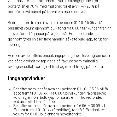
vinterhalvåret enn i sommerhalvåret. Sikringsgraden for
porteføljen er 70 %, med mulighet for et avvik +/- 20 % på
porteføljenivå basert på forvalters markedssyn.
Bedrifter som trer inn i avtalen i perioden 01.10.-15.06 vil få
prissikret volum gjennom bulk fond fra 01.07 før kunden trer inn
i hovedfondet 1.januar påfølgende år. For bulk fondet
gjennomføres en eller flere handler, såkalte bulk kjøp, forut for
levering.
Verdien av bedriftens prissikringsposisjoner i leveringsperioden
ved både gevinst og tap vises på faktura som månedlig
sikringsresultat, som gir et fradrag eller et tillegg på faktura.
Inngangsvinduer
Bedrifter som inngår avtalen i perioden 01.10. - 15.06. vil få
spot frem til 01.07.xx. Fra 01.07.xx vil kunden få prissikret
volum gjennom bulk kjøp for så å tre inn i hovedfondet
ved årsskiftet fra 01.01.xx.
Bedrifter som inngår avtalen i perioden 16.06. – 30.09. vil
få spot frem til 01.01.xx (årsskiftet), for så å få prissikret
volum fra 01.01.xx gjennom hovedfondet.