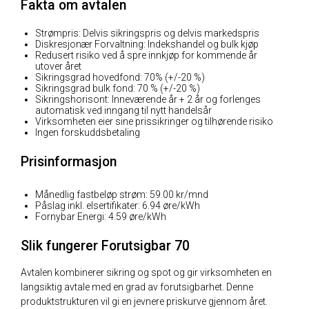
Fakta om avtalen
Strømpris: Delvis sikringspris og delvis markedspris
Diskresjonær Forvaltning: Indekshandel og bulk kjøp
Redusert risiko ved å spre innkjøp for kommende år
utover året
Sikringsgrad hovedfond: 70% (+/-20 %)
Sikringsgrad bulk fond: 70 % (+/-20 %)
Sikringshorisont: Inneværende år + 2 år og forlenges
automatisk ved inngang til nytt handelsår
Virksomheten eier sine prissikringer og tilhørende risiko
Ingen forskuddsbetaling
Prisinformasjon
Månedlig fastbeløp strøm: 59.00 kr/mnd
Påslag inkl. elsertifikater: 6.94 øre/kWh
Fornybar Energi: 4.59 øre/kWh
Slik fungerer Forutsigbar 70
Avtalen kombinerer sikring og spot og gir virksomheten en
langsiktig avtale med en grad av forutsigbarhet. Denne
produktstrukturen vil gi en jevnere priskurve gjennom året.