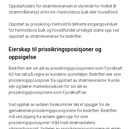
Oppstartsdato for strømleveransen er styrende for hvilket år
strømmåleren(e) vil tre inn i henholdsvis bulk eller hovedfond.
Oppstart av prissikring i henhold til definerte inngangsvinduer
for henholdsvis bulk og hovedfondet vil tidligst starte opp ved
oppstart av strømleveranse for bedriften.
Eierskap til prissikringsposisjoner og
oppsigelse
Bedriften eier sin del av prissikringsposisjonene som Fjordkraft
AS har tatt på vegne av kundene i porteføljen. Bedriften eier sine
prissikringsposisjoner fra oppstart av strømleveranse. Kunde
eier og bærer markedsrisikoen for sin del av
prissikringsposisjonene som Fjordkraft tar.
Ved opphør av avtalen forekommer det et oppgjør for de
gjenværende prissikringsposisjonene for bedriften. Bedriften
må ved utgang fra avtalen gjøre opp for sine
prissikringsposisjoner i tråd med strømavtalens
sikringshorisont. Andelen av prissikringsposisjonene gir enten