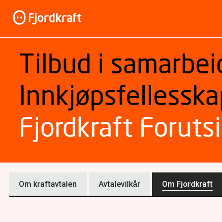
Tilbud i samarbe
Innkjøpsfellesska
Fjordkraft Foruts
Om kraftavtalen
Avtalevilkår
Om Fjordkraft