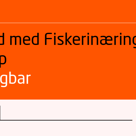
id med Fiskerinæri
p
igbar