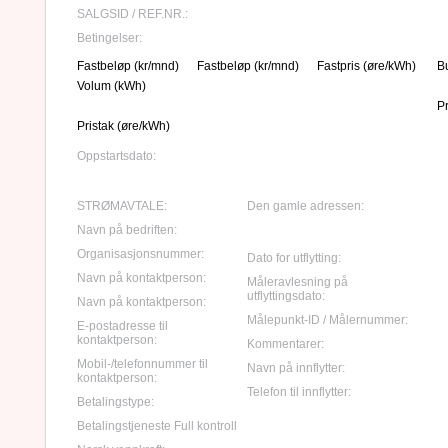
SALGSID / REF.NR.:
Betingelser:
Fastbeløp (kr/mnd)
Fastbeløp (kr/mnd)
Fastpris (øre/kWh)
B
Volum (kWh)
P
Pristak (øre/kWh)
Oppstartsdato:
STRØMAVTALE:
Den gamle adressen:
Navn på bedriften:
Organisasjonsnummer:
Dato for utflytting:
Navn på kontaktperson:
Måleravlesning på
utflyttingsdato:
Navn på kontaktperson:
Målepunkt-ID / Målernummer:
E-postadresse til
kontaktperson:
Kommentarer:
Mobil-/telefonnummer til
Navn på innflytter:
kontaktperson:
Telefon til innflytter:
Betalingstype:
Betalingstjeneste Full kontroll