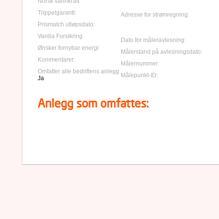
Norsk vannkraft:
Trippelgaranti:
Adresse for strømregning:
Prismatch utløpsdato:
Vardia Forsikring
Dato for måleravlesning:
Ønsker fornybar energi
Målerstand på avlesningsdato:
Kommentarer:
Målernummer:
Omfatter alle bedriftens anlegg
Målepunkt-ID:
Ja
Anlegg som omfattes: