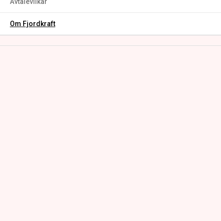
Avtalevilkår
Om Fjordkraft