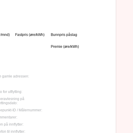
r/mnd)
Fastpris (øre/kWh)
Bunnpris påslag
Premie (øre/kWh)
 gamle adressen:
 for utflytting:
eravlesning på
lyttingsdato:
epunkt-ID / Målernummer:
mmentarer:
n på innflytter:
fon til innflytter: