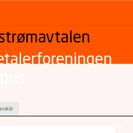
 strømavtalen
etalerforeningen
pris
evilkår
WEB01