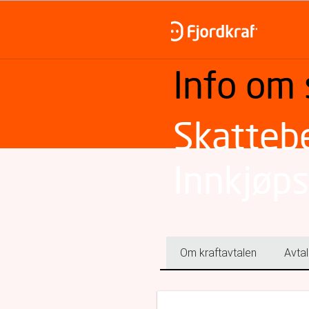
Info om
Skatteb
Innkjøps
Om kraftavtalen
Avtal