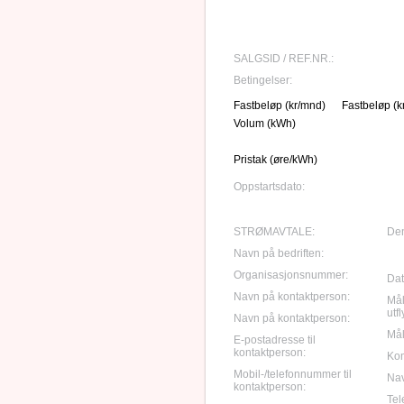
SALGSID / REF.NR.:
Betingelser:
Fastbeløp (kr/mnd)
Fastbeløp (k
Volum (kWh)
Pristak (øre/kWh)
Oppstartsdato:
STRØMAVTALE:
Den
Navn på bedriften:
Organisasjonsnummer:
Dato
Navn på kontaktperson:
Mål
utf
Navn på kontaktperson:
Mål
E-postadresse til
kontaktperson:
Ko
Mobil-/telefonnummer til
Nav
kontaktperson:
Tele