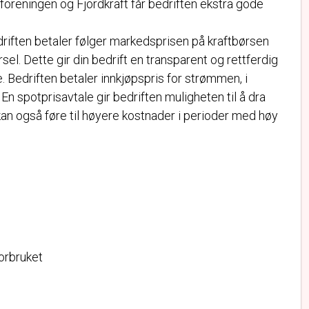
eningen og Fjordkraft får bedriften ekstra gode 
riften betaler følger markedsprisen på kraftbørsen
sel. Dette gir din bedrift en transparent og rettferdig
 Bedriften betaler innkjøpspris for strømmen, i
 En spotprisavtale gir bedriften muligheten til å dra
 kan også føre til høyere kostnader i perioder med høy
forbruket