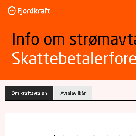
Info om strømavt
Skattebetalerfor
Om kraftavtalen
Avtalevilkår