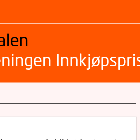
alen
eningen Innkjøpspri