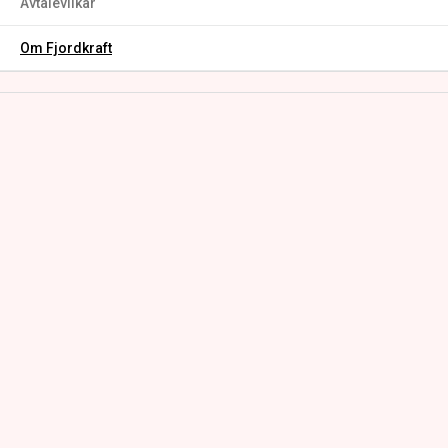
Avtalevilkår
Om Fjordkraft