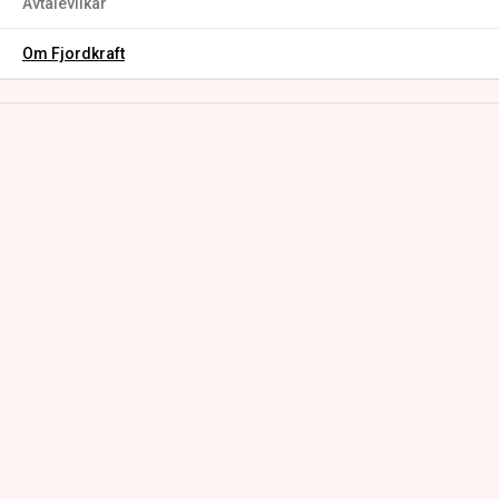
Avtalevilkår
Om Fjordkraft