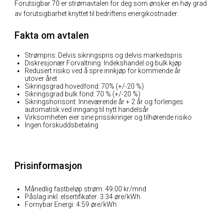
Forutsigbar 70 er strømavtalen for deg som ønsker en høy grad
av forutsigbarhet knyttet til bedriftens energikostnader.
Fakta om avtalen
Strømpris: Delvis sikringspris og delvis markedspris
Diskresjonær Forvaltning: Indekshandel og bulk kjøp
Redusert risiko ved å spre innkjøp for kommende år
utover året
Sikringsgrad hovedfond: 70% (+/-20 %)
Sikringsgrad bulk fond: 70 % (+/-20 %)
Sikringshorisont: Inneværende år + 2 år og forlenges
automatisk ved inngang til nytt handelsår
Virksomheten eier sine prissikringer og tilhørende risiko
Ingen forskuddsbetaling
Prisinformasjon
Månedlig fastbeløp strøm: 49.00 kr/mnd
Påslag inkl. elsertifikater: 3.34 øre/kWh
Fornybar Energi: 4.59 øre/kWh