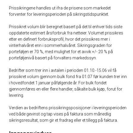
Prissikringene handles ut ifra de prisene som markedet
forventer for leveringsperioden på sikringstidspunktet.
Prissikret volum blir beregnet basert på det til enhver tids siste
oppdaterte estimert årsforbruk fra netteier. Volumet prissikres
etter en definert forbruksprofil, hvor det prissikres mer i
vinterhalvåret enn i sommerhalvåret. Sikringsgraden for
porteføljen er 70 %, med mulighet for et avvik +/- 20 % på
porteføljenivå basert på forvalters markedssyn.
Bedrifter som trer inn i avtalen i perioden 01.10.-15.06 vil få
prissikret volum gjennom bulk fond fra 01.07 før kunden trer inn
i hovedfondet 1.januar påfølgende år. For bulk fondet
gjennomføres en eller flere handler, såkalte bulk kjøp, forut for
levering.
Verdien av bedriftens prissikringsposisjoner i leveringsperioden
ved både gevinst og tap vises på faktura som månedlig
sikringsresultat, som gir et fradrag eller et tillegg på faktura.