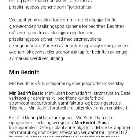
eier og bærer markedsrisikoen for sin del av
prissikringsposisjonene som Fjordkraft tar.
Ved opphør av avtalen forekommer det et oppgjør for de
gjenværende prissikringsposisjonene for bedriften. Bedriften
må ved utgang fra avtalen gjøre opp for sine
prissikringsposisjoner i tråd med strømavtalens
sikringshorisont. Andelen av prissikringsposisjonene gir enten
økonomisk gevinst eller økonomisk tap for bedriften avhengig
av markedsverdi ved utgang.
Min Bedrift
Min Bedrift er vår kundeportal og energirapporteringsverktøy.
Min Bedrift Basic
er inkludert kostnadsfritt i strømavtalen. Dette
verktøyet gir dere innsikt i bedriftens kundeforhold,
strømkostnader, forbruk, samt faktura- og betalingsstatus.
Tilgang til Min Bedrift forutsetter at strømleveransen er aktivert.
For å få tilgang til flere funksjoner i Min Bedrift kan dere
oppgradere til betalingsversjonen,
Min Bedrift Plus
, i
kundeportalen. Dette gir blant annet tilgang til detaljerte rapporter
om forbruk og kostnader, effektanalyser, samt muligheten til å