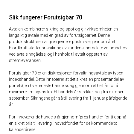
Slik fungerer Forutsigbar 70
Avtalen kombinerer sikring og spot og gir virksomheten en
langsiktig avtale med en grad av forutsigbarhet. Denne
produktstrukturen vil gi en jevnere priskurve gjennom året.
Fjordkraft starter prissikring av kundens innmeldte volumbehov
ved avtaleinngåelse, og i henhold til avtalt oppstart av
strømleveransen.
Forutsigbar 70 er en diskresjonær forvaltningsavtale av typen
indekshandel. Dette innebærer at det sikres en prosentandel av
porteføljen hver eneste handelsdag gjennom et helt år for å
minimere timingsrisiko. Et handels år strekker seg fra oktober til
september. Sikringene går så til levering fra 1. januar påfølgende
år.
For inneværende handels år gjennomføres handler for å oppnå
en sikret pris til levering i hovedfondet for de kommende to
kalenderårene.