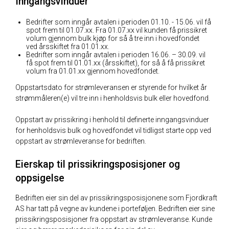
Inngangsvinduer
Bedrifter som inngår avtalen i perioden 01.10. - 15.06. vil få
spot frem til 01.07.xx. Fra 01.07.xx vil kunden få prissikret
volum gjennom bulk kjøp for så å tre inn i hovedfondet
ved årsskiftet fra 01.01.xx.
Bedrifter som inngår avtalen i perioden 16.06. – 30.09. vil
få spot frem til 01.01.xx (årsskiftet), for så å få prissikret
volum fra 01.01.xx gjennom hovedfondet.
Oppstartsdato for strømleveransen er styrende for hvilket år
strømmåleren(e) vil tre inn i henholdsvis bulk eller hovedfond.
Oppstart av prissikring i henhold til definerte inngangsvinduer
for henholdsvis bulk og hovedfondet vil tidligst starte opp ved
oppstart av strømleveranse for bedriften.
Eierskap til prissikringsposisjoner og
oppsigelse
Bedriften eier sin del av prissikringsposisjonene som Fjordkraft
AS har tatt på vegne av kundene i porteføljen. Bedriften eier sine
prissikringsposisjoner fra oppstart av strømleveranse. Kunde