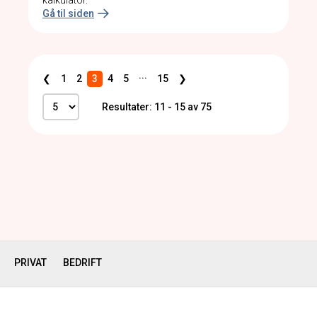
kalkulator.
Gå til siden
...
❮
1
2
3
4
5
15
❯
Resultater: 11 - 15 av 75
PRIVAT
BEDRIFT