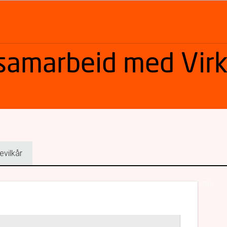
 samarbeid med Vir
evilkår
WEB01