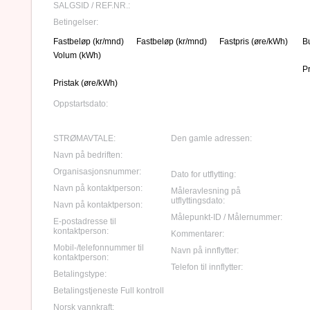
SALGSID / REF.NR.:
Betingelser:
Fastbeløp (kr/mnd)
Fastbeløp (kr/mnd)
Fastpris (øre/kWh)
B
Volum (kWh)
P
Pristak (øre/kWh)
Oppstartsdato:
STRØMAVTALE:
Den gamle adressen:
Navn på bedriften:
Organisasjonsnummer:
Dato for utflytting:
Navn på kontaktperson:
Måleravlesning på
utflyttingsdato:
Navn på kontaktperson:
Målepunkt-ID / Målernummer:
E-postadresse til
kontaktperson:
Kommentarer:
Mobil-/telefonnummer til
Navn på innflytter:
kontaktperson:
Telefon til innflytter:
Betalingstype:
Betalingstjeneste Full kontroll
Norsk vannkraft: