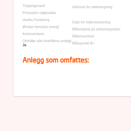
Trippelgaranti:
Adresse for strømregning:
Prismatch utløpsdato:
Vardia Forsikring
Dato for måleravlesning:
Ønsker fornybar energi
Målerstand på avlesningsdato:
Kommentarer:
Målernummer:
Omfatter alle bedriftens anlegg
Målepunkt-ID:
Ja
Anlegg som omfattes: