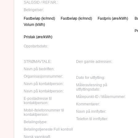
SALGSID / REF.NR.:
Betingelser:
Fastbeløp (kr/mnd)
Fastbeløp (kr/mnd)
Fastpris (øre/kWh)
B
Volum (kWh)
P
Pristak (øre/kWh)
Oppstartsdato:
STRØMAVTALE:
Den gamle adressen:
Navn på bedriften:
Organisasjonsnummer:
Dato for utflytting:
Navn på kontaktperson:
Måleravlesning på
utflyttingsdato:
Navn på kontaktperson:
Målepunkt-ID / Målernummer:
E-postadresse til
kontaktperson:
Kommentarer:
Mobil-/telefonnummer til
Navn på innflytter:
kontaktperson:
Telefon til innflytter:
Betalingstype:
Betalingstjeneste Full kontroll
Norsk vannkraft: