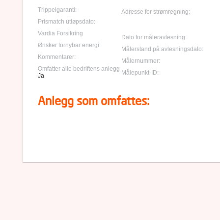
Trippelgaranti:
Adresse for strømregning:
Prismatch utløpsdato:
Vardia Forsikring
Dato for måleravlesning:
Ønsker fornybar energi
Målerstand på avlesningsdato:
Kommentarer:
Målernummer:
Omfatter alle bedriftens anlegg
Målepunkt-ID:
Ja
Anlegg som omfattes: