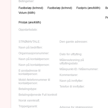
Betingelser:
Fastbeløp (kr/mnd)
Fastbeløp (kr/mnd)
Fastpris (øre/kWh)
B
Volum (kWh)
P
Pristak (øre/kWh)
Oppstartsdato:
STRØMAVTALE:
Den gamle adressen:
Navn på bedriften:
Organisasjonsnummer:
Dato for utflytting:
Navn på kontaktperson:
Måleravlesning på
utflyttingsdato:
Navn på kontaktperson:
Målepunkt-ID / Målernummer:
E-postadresse til
kontaktperson:
Kommentarer:
Mobil-/telefonnummer til
Navn på innflytter:
kontaktperson:
Telefon til innflytter:
Betalingstype:
Betalingstjeneste Full kontroll
Norsk vannkraft:
Trippelgaranti:
Adresse for strømregning: