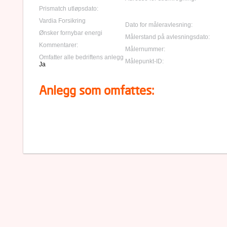
Prismatch utløpsdato:
Vardia Forsikring
Dato for måleravlesning:
Ønsker fornybar energi
Målerstand på avlesningsdato:
Kommentarer:
Målernummer:
Omfatter alle bedriftens anlegg
Målepunkt-ID:
Ja
Anlegg som omfattes: